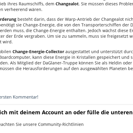
ieb ihres Raumschiffs, dem
Changealot
. Sie müssen dieses Proble
n verheerend wären.
orderung
besteht darin, dass der Warp-Antrieb der Changealot nicht
benötigt sie Change-Energie, die von den Transporterschiffen der 
rden muss, die Change-Energie enthalten. Jedoch wächst diese E
nter der Erde vergraben. Um sie zu sammeln, muss sie freigesetzt
t wird.
obilen
Change-Energie-Collector
ausgestattet und unterstützt dur
oardcomputer, kann diese Energie in Kristallen gespeichert und s
den. Als Mitglied der DaGlaner-Truppe können Sie als Heldin oder
müssen die Herausforderungen auf den ausgewählten Planeten be
 ersten Kommentar!
ich mit deinem Account an oder fülle die unteren
eachten Sie unsere Community-Richtlinien