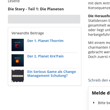
Lesend
mit dem Antr
Konsequenze
Die Story - Teil 1: Die Planeten
Die Herausf
Stattdessen 
gesammelt we
oder liegt u
Verwandte Beiträge
herbeigeführ
Der 1. Planet Thorrim
Mit einem m
charmanten B
gebracht wer
Der 2. Planet Kre’Pain
Doch zuerst 
Ein Serious Game als Change
Management Schulung?
Schreib den
Melde d
Bitte b