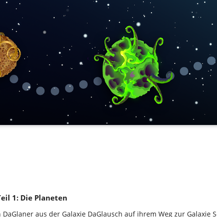
Teil 1: Die Planeten
n DaGlaner aus der Galaxie DaGlausch auf ihrem Weg zur Galaxie S