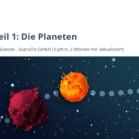
eil 1: Die Planeten
 Goecke
,
SupraTix GmbH
(3 Jahre, 2 Monate her aktualisiert)