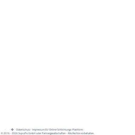
·
·
·
Datenschutz
·
Impressum
EU-Online-Schlichtungs-Plattform
·
© 2016 - 2026 SupraTix GmbH oder Partnergesellschaften - Alle Rechte vorbehalten.