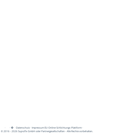
·
·
·
Datenschutz
·
Impressum
EU-Online-Schlichtungs-Plattform
·
© 2016 - 2026 SupraTix GmbH oder Partnergesellschaften - Alle Rechte vorbehalten.