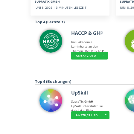
SUPRATI
SUPRATIX GMBH
JUNI 8, 
JUNI 8, 2026 | 3 MINUTEN LESEZEIT
Top 4 (Lernzeit)
HACCP & GHP
holluakademie
Lerninhalte zu den
Themen HACCP, GHP, P…
Ab 67,12 USD
Top 4 (Buchungen)
UpSkill
SupraTix GmbH
UpSkill unterstützt Sie
dabei das Richt…
Ab 578,57 USD