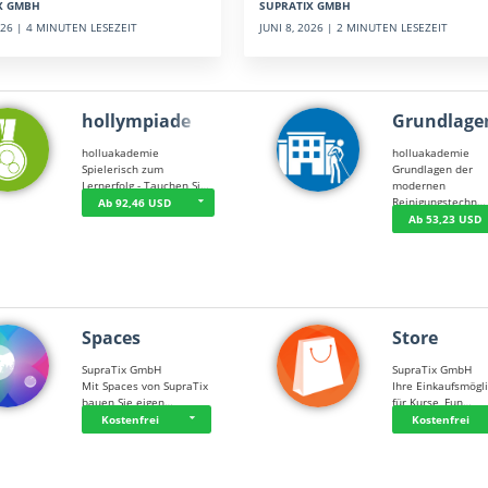
SUPRATIX GMBH
X GMBH
JUNI 8, 2026 | 2 MINUTEN LESEZEIT
2026 | 4 MINUTEN LESEZEIT
hollympiade
Grundlage
holluakademie
holluakademie
Spielerisch zum
Grundlagen der
Lernerfolg - Tauchen Si…
modernen
Reinigungstechn…
Ab 92,46 USD
Ab 53,23 USD
Spaces
Store
SupraTix GmbH
SupraTix GmbH
Mit Spaces von SupraTix
Ihre Einkaufsmögli
bauen Sie eigen…
für Kurse, Fun…
Kostenfrei
Kostenfrei