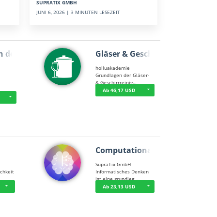
SUPRATIX GMBH
JUNI 6, 2026 | 3 MINUTEN LESEZEIT
n der …
Gläser & Geschi…
holluakademie
Grundlagen der Gläser-
& Geschirrreinig…
Ab 46,17 USD
Computational T…
SupraTix GmbH
chkeit
Informatisches Denken
ist eine grundleg…
Ab 23,13 USD