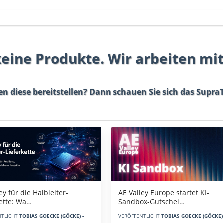
 keine Produkte. Wir arbeiten mi
en diese bereitstellen? Dann schauen Sie sich das
SupraT
AE Valley Europe startet KI-
ey für die Halbleiter-
Sandbox-Gutschei…
kette: Wa…
VERÖFFENTLICHT
TOBIAS GOECKE (GÖCKE) 
NTLICHT
TOBIAS GOECKE (GÖCKE) -