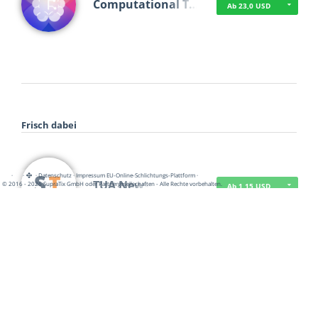
Computational T…
Ab 23,0 USD
Frisch dabei
·
·
·
Datenschutz
·
Impressum
EU-Online-Schlichtungs-Plattform
·
TUA News
© 2016 - 2026 SupraTix GmbH oder Partnergesellschaften - Alle Rechte vorbehalten.
Ab 1,15 USD
course2_only_te…
Ab 1,15 USD