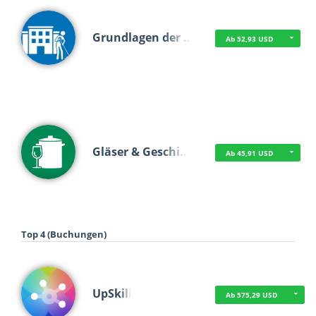
Grundlagen der …
Ab 52,93 USD
Gläser & Geschi…
Ab 45,91 USD
Top 4 (Buchungen)
UpSkill
Ab 575,29 USD