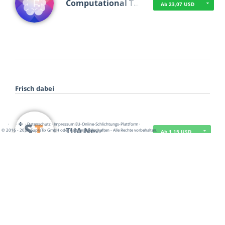
Computational T…
Ab 23,07 USD
Frisch dabei
·
·
·
Datenschutz
·
Impressum
EU-Online-Schlichtungs-Plattform
·
TUA News
© 2016 - 2026 SupraTix GmbH oder Partnergesellschaften - Alle Rechte vorbehalten.
Ab 1,15 USD
course2_only_te…
Ab 1,15 USD