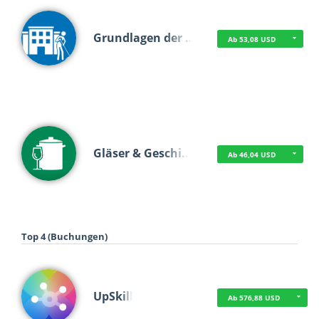
Grundlagen der …
Ab 53,08 USD
Gläser & Geschi…
Ab 46,04 USD
Top 4 (Buchungen)
UpSkill
Ab 576,88 USD