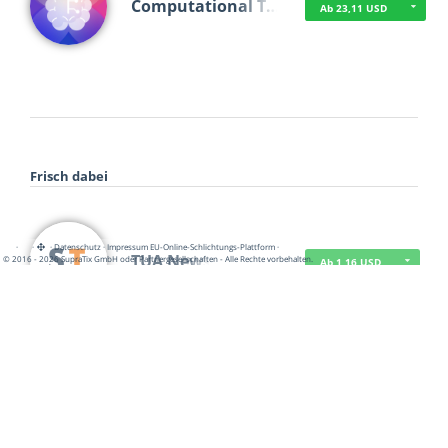
Computational T…
Ab 23,11 USD
Frisch dabei
·
·
·
Datenschutz
·
Impressum
EU-Online-Schlichtungs-Plattform
·
TUA News
© 2016 - 2026 SupraTix GmbH oder Partnergesellschaften - Alle Rechte vorbehalten.
Ab 1,16 USD
course2_only_te…
Ab 1,16 USD