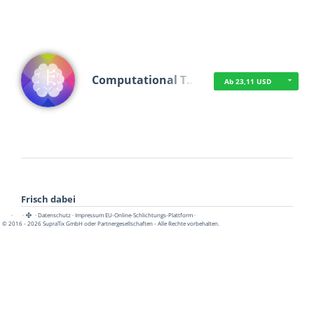
Computational T…
Ab 23,11 USD
Frisch dabei
·
·
·
Datenschutz
·
Impressum
EU-Online-Schlichtungs-Plattform
·
© 2016 - 2026 SupraTix GmbH oder Partnergesellschaften - Alle Rechte vorbehalten.
TUA News
Ab 1,16 USD