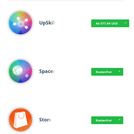
UpSkill
Ab 577,94 USD
Spaces
Kostenfrei
Store
Kostenfrei