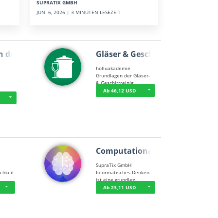
SUPRATIX GMBH
JUNI 6, 2026 | 3 MINUTEN LESEZEIT
n der …
Gläser & Geschi…
holluakademie
Grundlagen der Gläser-
& Geschirrreinig…
Ab 46,12 USD
Computational T…
SupraTix GmbH
chkeit
Informatisches Denken
ist eine grundleg…
Ab 23,11 USD