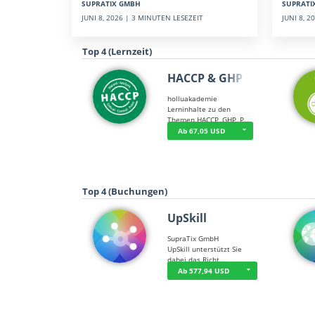
SUPRATI
SUPRATIX GMBH
JUNI 8, 
JUNI 8, 2026 | 3 MINUTEN LESEZEIT
Top 4 (Lernzeit)
HACCP & GHP
holluakademie
Lerninhalte zu den
Themen HACCP, GHP, P…
Ab 67,05 USD
Top 4 (Buchungen)
UpSkill
SupraTix GmbH
UpSkill unterstützt Sie
dabei das Richt…
Ab 577,94 USD