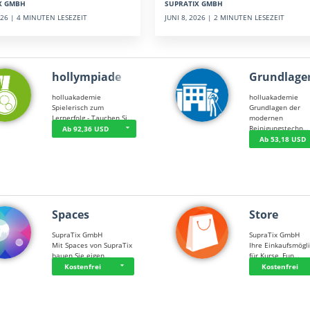
SUPRATIX GMBH
X GMBH
JUNI 8, 2026 | 2 MINUTEN LESEZEIT
2026 | 4 MINUTEN LESEZEIT
hollympiade
Grundlage
holluakademie
holluakademie
Spielerisch zum
Grundlagen der
Lernerfolg - Tauchen Si…
modernen
Reinigungstechn…
Ab 92,36 USD
Ab 53,18 USD
Spaces
Store
SupraTix GmbH
SupraTix GmbH
Mit Spaces von SupraTix
Ihre Einkaufsmögli
bauen Sie eigen…
für Kurse, Fun…
Kostenfrei
Kostenfrei