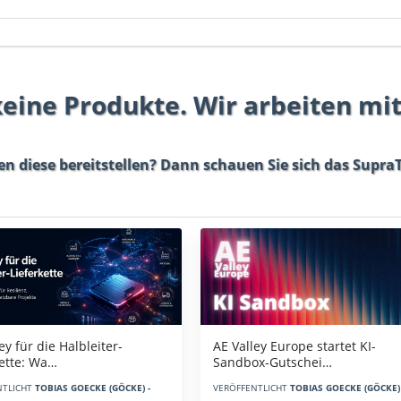
 keine Produkte. Wir arbeiten mi
en diese bereitstellen? Dann schauen Sie sich das
SupraT
AE Valley Europe startet KI-
ey für die Halbleiter-
Sandbox-Gutschei…
kette: Wa…
VERÖFFENTLICHT
TOBIAS GOECKE (GÖCKE) 
NTLICHT
TOBIAS GOECKE (GÖCKE) -