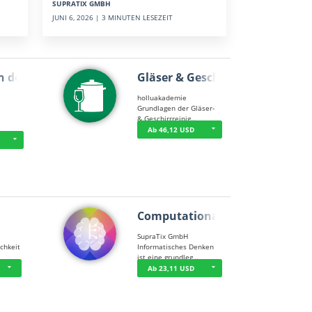
SUPRATIX GMBH
JUNI 6, 2026 | 3 MINUTEN LESEZEIT
n der …
Gläser & Geschi…
holluakademie
Grundlagen der Gläser-
& Geschirrreinig…
Ab 46,12 USD
Computational T…
SupraTix GmbH
chkeit
Informatisches Denken
ist eine grundleg…
Ab 23,11 USD