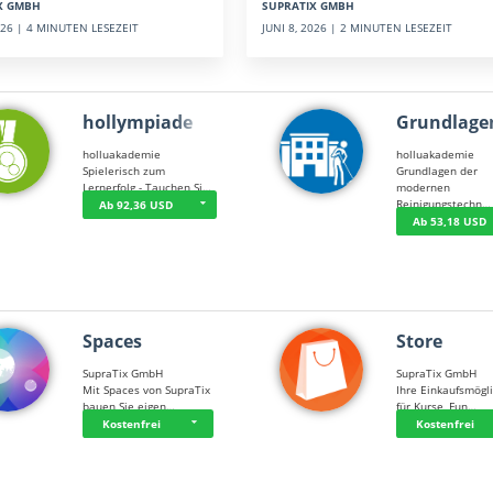
SUPRATIX GMBH
X GMBH
JUNI 8, 2026 | 2 MINUTEN LESEZEIT
2026 | 4 MINUTEN LESEZEIT
hollympiade
Grundlage
holluakademie
holluakademie
Spielerisch zum
Grundlagen der
Lernerfolg - Tauchen Si…
modernen
Reinigungstechn…
Ab 92,36 USD
Ab 53,18 USD
Spaces
Store
SupraTix GmbH
SupraTix GmbH
Mit Spaces von SupraTix
Ihre Einkaufsmögli
bauen Sie eigen…
für Kurse, Fun…
Kostenfrei
Kostenfrei