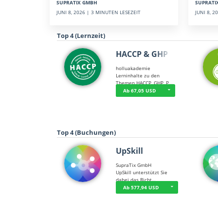
SUPRATI
SUPRATIX GMBH
JUNI 8, 
JUNI 8, 2026 | 3 MINUTEN LESEZEIT
Top 4 (Lernzeit)
HACCP & GHP
holluakademie
Lerninhalte zu den
Themen HACCP, GHP, P…
Ab 67,05 USD
Top 4 (Buchungen)
UpSkill
SupraTix GmbH
UpSkill unterstützt Sie
dabei das Richt…
Ab 577,94 USD