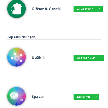
Gläser & Geschi…
Ab 46,17 USD
Top 4 (Buchungen)
UpSkill
Ab 578,57 USD
Spaces
Kostenfrei