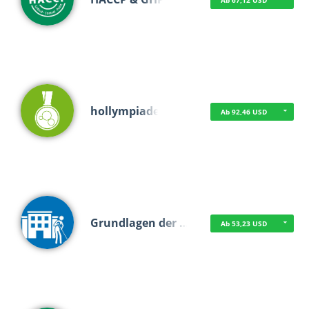
Ab 67,12 USD
hollympiade
Ab 92,46 USD
Grundlagen der …
Ab 53,23 USD