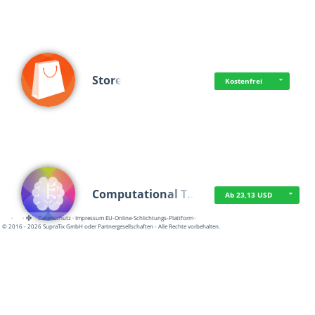
Store
Kostenfrei
Computational T…
Ab 23,13 USD
·
·
·
Datenschutz
·
Impressum
EU-Online-Schlichtungs-Plattform
·
© 2016 - 2026 SupraTix GmbH oder Partnergesellschaften - Alle Rechte vorbehalten.
Frisch dabei