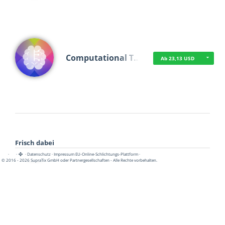
Computational T…
Ab 23,13 USD
Frisch dabei
·
·
·
Datenschutz
·
Impressum
EU-Online-Schlichtungs-Plattform
·
© 2016 - 2026 SupraTix GmbH oder Partnergesellschaften - Alle Rechte vorbehalten.
TUA News
Ab 1,16 USD