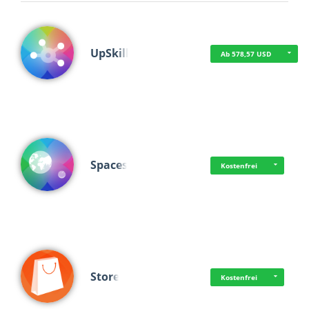
UpSkill
Ab 578,57 USD
Spaces
Kostenfrei
Store
Kostenfrei