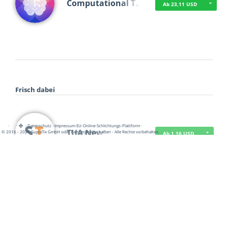
Computational T…
Ab 23,11 USD
Frisch dabei
·
·
·
Datenschutz
·
Impressum
EU-Online-Schlichtungs-Plattform
·
TUA News
© 2016 - 2026 SupraTix GmbH oder Partnergesellschaften - Alle Rechte vorbehalten.
Ab 1,16 USD
course2_only_te…
Ab 1,16 USD