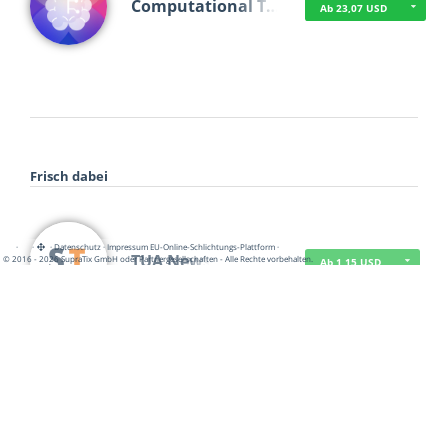
Computational T…
Ab 23,07 USD
Frisch dabei
·
·
·
Datenschutz
·
Impressum
EU-Online-Schlichtungs-Plattform
·
TUA News
© 2016 - 2026 SupraTix GmbH oder Partnergesellschaften - Alle Rechte vorbehalten.
Ab 1,15 USD
course2_only_te…
Ab 1,15 USD