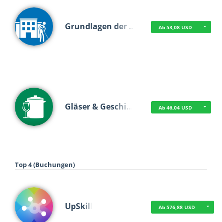
Grundlagen der …
Ab 53,08 USD
Gläser & Geschi…
Ab 46,04 USD
Top 4 (Buchungen)
UpSkill
Ab 576,88 USD