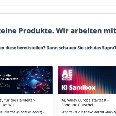
 keine Produkte. Wir arbeiten mi
en diese bereitstellen? Dann schauen Sie sich das
SupraT
AE Valley Europe startet KI-
ey für die Halbleiter-
Sandbox-Gutschei…
kette: Wa…
VERÖFFENTLICHT
TOBIAS GOECKE (GÖCKE) 
NTLICHT
TOBIAS GOECKE (GÖCKE) -