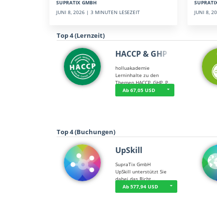
SUPRATI
SUPRATIX GMBH
JUNI 8, 
JUNI 8, 2026 | 3 MINUTEN LESEZEIT
Top 4 (Lernzeit)
HACCP & GHP
holluakademie
Lerninhalte zu den
Themen HACCP, GHP, P…
Ab 67,05 USD
Top 4 (Buchungen)
UpSkill
SupraTix GmbH
UpSkill unterstützt Sie
dabei das Richt…
Ab 577,94 USD