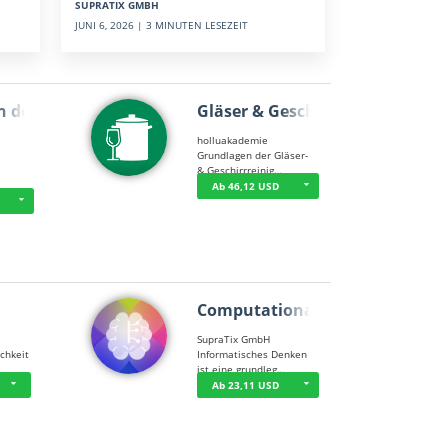
SUPRATIX GMBH
JUNI 6, 2026 | 3 MINUTEN LESEZEIT
n der …
Gläser & Geschi…
holluakademie
Grundlagen der Gläser-
& Geschirrreinig…
Ab 46,12 USD
Computational T…
SupraTix GmbH
chkeit
Informatisches Denken
ist eine grundleg…
Ab 23,11 USD