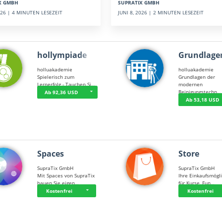
SUPRATIX GMBH
X GMBH
JUNI 8, 2026 | 2 MINUTEN LESEZEIT
2026 | 4 MINUTEN LESEZEIT
hollympiade
Grundlage
holluakademie
holluakademie
Spielerisch zum
Grundlagen der
Lernerfolg - Tauchen Si…
modernen
Reinigungstechn…
Ab 92,36 USD
Ab 53,18 USD
Spaces
Store
SupraTix GmbH
SupraTix GmbH
Mit Spaces von SupraTix
Ihre Einkaufsmögli
bauen Sie eigen…
für Kurse, Fun…
Kostenfrei
Kostenfrei