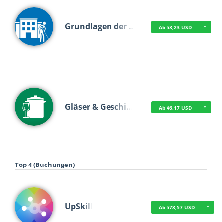
Grundlagen der …
Ab 53,23 USD
Gläser & Geschi…
Ab 46,17 USD
Top 4 (Buchungen)
UpSkill
Ab 578,57 USD