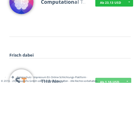
Computational T…
Ab 23,13 USD
Frisch dabei
·
·
·
Datenschutz
·
Impressum
EU-Online-Schlichtungs-Plattform
·
TUA News
© 2016 - 2026 SupraTix GmbH oder Partnergesellschaften - Alle Rechte vorbehalten.
Ab 1,16 USD
course2_only_te…
Ab 1,16 USD