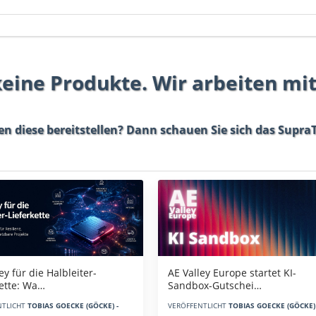
 keine Produkte. Wir arbeiten mi
en diese bereitstellen? Dann schauen Sie sich das
SupraT
AE Valley Europe startet KI-
ey für die Halbleiter-
Sandbox-Gutschei…
kette: Wa…
VERÖFFENTLICHT
TOBIAS GOECKE (GÖCKE) 
NTLICHT
TOBIAS GOECKE (GÖCKE) -