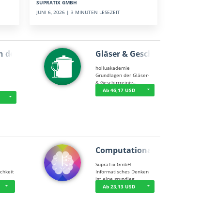
SUPRATIX GMBH
JUNI 6, 2026 | 3 MINUTEN LESEZEIT
n der …
Gläser & Geschi…
holluakademie
Grundlagen der Gläser-
& Geschirrreinig…
Ab 46,17 USD
Computational T…
SupraTix GmbH
chkeit
Informatisches Denken
ist eine grundleg…
Ab 23,13 USD