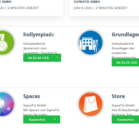
SUPRATIX GMBH
X GMBH
JUNI 8, 2026 | 2 MINUTEN LESEZEIT
2026 | 4 MINUTEN LESEZEIT
hollympiade
Grundlage
holluakademie
holluakademie
Spielerisch zum
Grundlagen der
Lernerfolg - Tauchen Si…
modernen
Reinigungstechn…
Ab 92,46 USD
Ab 53,23 USD
Spaces
Store
SupraTix GmbH
SupraTix GmbH
Mit Spaces von SupraTix
Ihre Einkaufsmögli
bauen Sie eigen…
für Kurse, Fun…
Kostenfrei
Kostenfrei