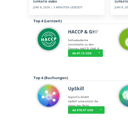
SUPRATI
SUPRATIX GMBH
JUNI 8, 
JUNI 8, 2026 | 3 MINUTEN LESEZEIT
Top 4 (Lernzeit)
HACCP & GHP
holluakademie
Lerninhalte zu den
Themen HACCP, GHP, P…
Ab 67,12 USD
Top 4 (Buchungen)
UpSkill
SupraTix GmbH
UpSkill unterstützt Sie
dabei das Richt…
Ab 578,57 USD