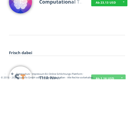
Computational T…
Ab 23,13 USD
Frisch dabei
·
·
·
Datenschutz
·
Impressum
EU-Online-Schlichtungs-Plattform
·
TUA News
© 2016 - 2026 SupraTix GmbH oder Partnergesellschaften - Alle Rechte vorbehalten.
Ab 1,16 USD
course2_only_te…
Ab 1,16 USD