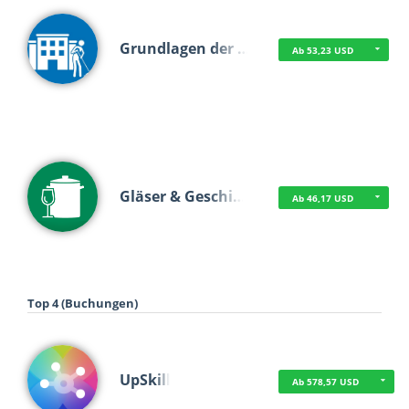
Grundlagen der …
Ab 53,23 USD
Gläser & Geschi…
Ab 46,17 USD
Top 4 (Buchungen)
UpSkill
Ab 578,57 USD