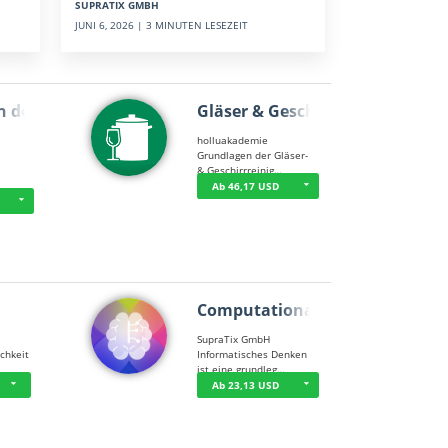
SUPRATIX GMBH
JUNI 6, 2026 | 3 MINUTEN LESEZEIT
n der …
Gläser & Geschi…
holluakademie
Grundlagen der Gläser-
& Geschirrreinig…
Ab 46,17 USD
Computational T…
SupraTix GmbH
chkeit
Informatisches Denken
ist eine grundleg…
Ab 23,13 USD