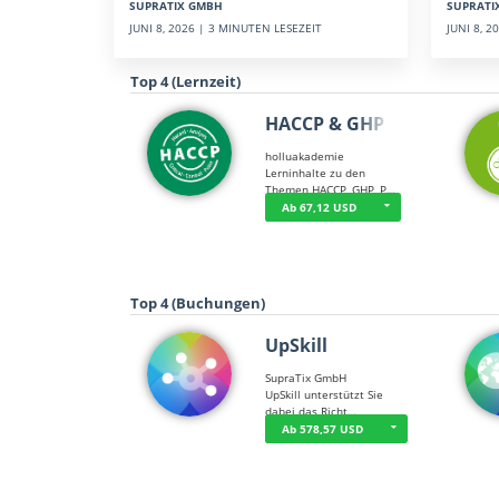
SUPRATI
SUPRATIX GMBH
JUNI 8, 
JUNI 8, 2026 | 3 MINUTEN LESEZEIT
Top 4 (Lernzeit)
HACCP & GHP
holluakademie
Lerninhalte zu den
Themen HACCP, GHP, P…
Ab 67,12 USD
Top 4 (Buchungen)
UpSkill
SupraTix GmbH
UpSkill unterstützt Sie
dabei das Richt…
Ab 578,57 USD