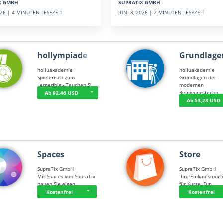
SUPRATIX GMBH
X GMBH
JUNI 8, 2026 | 2 MINUTEN LESEZEIT
2026 | 4 MINUTEN LESEZEIT
hollympiade
Grundlage
holluakademie
holluakademie
Spielerisch zum
Grundlagen der
Lernerfolg - Tauchen Si…
modernen
Reinigungstechn…
Ab 92,46 USD
Ab 53,23 USD
Spaces
Store
SupraTix GmbH
SupraTix GmbH
Mit Spaces von SupraTix
Ihre Einkaufsmögli
bauen Sie eigen…
für Kurse, Fun…
Kostenfrei
Kostenfrei