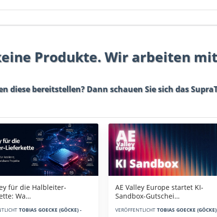
 keine Produkte. Wir arbeiten mi
en diese bereitstellen? Dann schauen Sie sich das
SupraT
AE Valley Europe startet KI-
ey für die Halbleiter-
Sandbox-Gutschei…
kette: Wa…
VERÖFFENTLICHT
TOBIAS GOECKE (GÖCKE) 
NTLICHT
TOBIAS GOECKE (GÖCKE) -