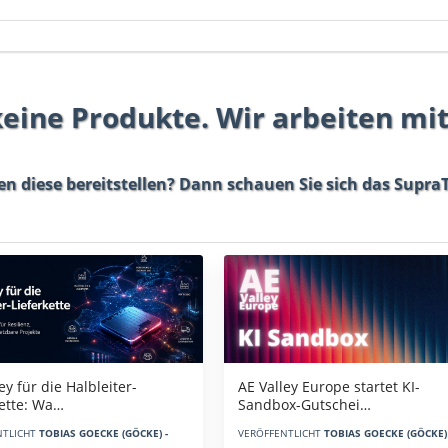
 keine Produkte. Wir arbeiten mi
en diese bereitstellen? Dann schauen Sie sich das
SupraT
AE Valley Europe startet KI-
ey für die Halbleiter-
Sandbox-Gutschei…
kette: Wa…
VERÖFFENTLICHT
TOBIAS GOECKE (GÖCKE) 
NTLICHT
TOBIAS GOECKE (GÖCKE) -