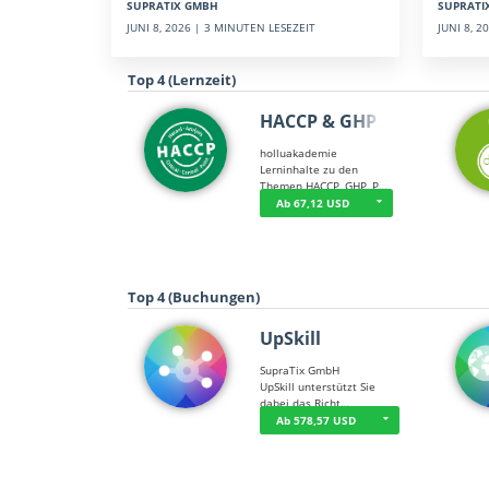
SUPRATI
SUPRATIX GMBH
JUNI 8, 
JUNI 8, 2026 | 3 MINUTEN LESEZEIT
Top 4 (Lernzeit)
HACCP & GHP
holluakademie
Lerninhalte zu den
Themen HACCP, GHP, P…
Ab 67,12 USD
Top 4 (Buchungen)
UpSkill
SupraTix GmbH
UpSkill unterstützt Sie
dabei das Richt…
Ab 578,57 USD