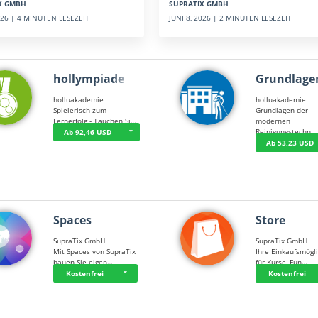
SUPRATIX GMBH
X GMBH
JUNI 8, 2026 | 2 MINUTEN LESEZEIT
2026 | 4 MINUTEN LESEZEIT
hollympiade
Grundlage
holluakademie
holluakademie
Spielerisch zum
Grundlagen der
Lernerfolg - Tauchen Si…
modernen
Reinigungstechn…
Ab 92,46 USD
Ab 53,23 USD
Spaces
Store
SupraTix GmbH
SupraTix GmbH
Mit Spaces von SupraTix
Ihre Einkaufsmögli
bauen Sie eigen…
für Kurse, Fun…
Kostenfrei
Kostenfrei