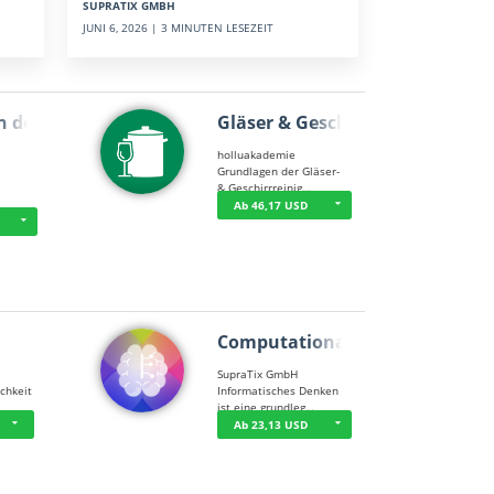
SUPRATIX GMBH
JUNI 6, 2026 | 3 MINUTEN LESEZEIT
n der …
Gläser & Geschi…
holluakademie
Grundlagen der Gläser-
& Geschirrreinig…
Ab 46,17 USD
Computational T…
SupraTix GmbH
chkeit
Informatisches Denken
ist eine grundleg…
Ab 23,13 USD