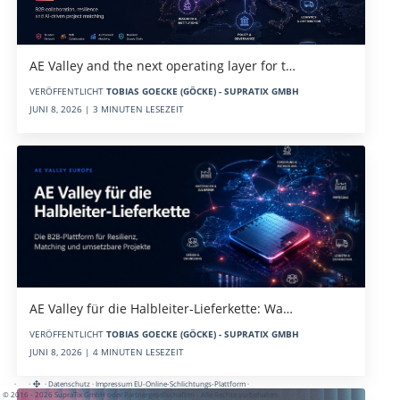
AE Valley and the next operating layer for t…
VERÖFFENTLICHT
TOBIAS GOECKE (GÖCKE) - SUPRATIX GMBH
JUNI 8, 2026 | 3 MINUTEN LESEZEIT
AE Valley für die Halbleiter-Lieferkette: Wa…
VERÖFFENTLICHT
TOBIAS GOECKE (GÖCKE) - SUPRATIX GMBH
JUNI 8, 2026 | 4 MINUTEN LESEZEIT
·
·
·
Datenschutz
·
Impressum
EU-Online-Schlichtungs-Plattform
·
© 2016 - 2026 SupraTix GmbH oder Partnergesellschaften - Alle Rechte vorbehalten.