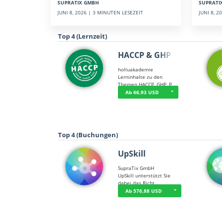
SUPRATI
SUPRATIX GMBH
JUNI 8, 
JUNI 8, 2026 | 3 MINUTEN LESEZEIT
Top 4 (Lernzeit)
HACCP & GHP
holluakademie
Lerninhalte zu den
Themen HACCP, GHP, P…
Ab 66,93 USD
Top 4 (Buchungen)
UpSkill
SupraTix GmbH
UpSkill unterstützt Sie
dabei das Richt…
Ab 576,88 USD