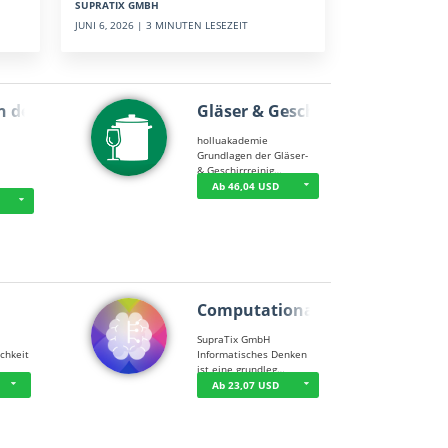
SUPRATIX GMBH
JUNI 6, 2026 | 3 MINUTEN LESEZEIT
n der …
Gläser & Geschi…
holluakademie
Grundlagen der Gläser-
& Geschirrreinig…
Ab 46,04 USD
Computational T…
SupraTix GmbH
chkeit
Informatisches Denken
ist eine grundleg…
Ab 23,07 USD