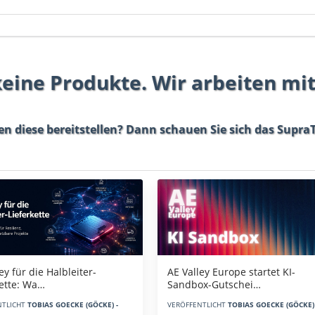
 keine Produkte. Wir arbeiten mi
en diese bereitstellen? Dann schauen Sie sich das
SupraT
AE Valley Europe startet KI-
ey für die Halbleiter-
Sandbox-Gutschei…
kette: Wa…
VERÖFFENTLICHT
TOBIAS GOECKE (GÖCKE) 
NTLICHT
TOBIAS GOECKE (GÖCKE) -