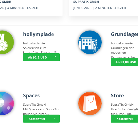
SUPRATIX GMBH
X GMBH
JUNI 8, 2026 | 2 MINUTEN LESEZEIT
2026 | 4 MINUTEN LESEZEIT
hollympiade
Grundlage
holluakademie
holluakademie
Spielerisch zum
Grundlagen der
Lernerfolg - Tauchen Si…
modernen
Reinigungstechn…
Ab 92,2 USD
Ab 53,08 USD
Spaces
Store
SupraTix GmbH
SupraTix GmbH
Mit Spaces von SupraTix
Ihre Einkaufsmögli
bauen Sie eigen…
für Kurse, Fun…
Kostenfrei
Kostenfrei