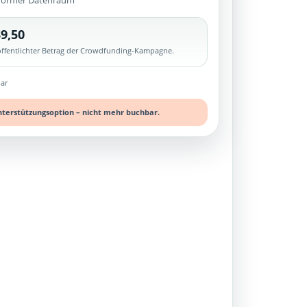
former Datenraum
9,50
röffentlichter Betrag der Crowdfunding-Kampagne.
ar
nterstützungsoption – nicht mehr buchbar.