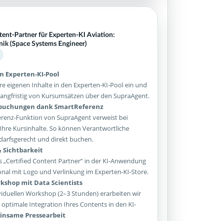
tent-Partner für Experten-KI Aviation:
ik (Space Systems Engineer)
im Experten-KI-Pool
re eigenen Inhalte in den Experten-KI-Pool ein und
e langfristig von Kursumsätzen über den SupraAgent.
sbuchungen dank SmartReferenz
enz-Funktion von SupraAgent verweist bei
Ihre Kursinhalte. So können Verantwortliche
arfsgerecht und direkt buchen.
 Sichtbarkeit
 „Certified Content Partner“ in der KI-Anwendung
onal mit Logo und Verlinkung im Experten-KI-Store.
kshop mit Data Scientists
iduellen Workshop (2–3 Stunden) erarbeiten wir
optimale Integration Ihres Contents in den KI-
nsame Pressearbeit