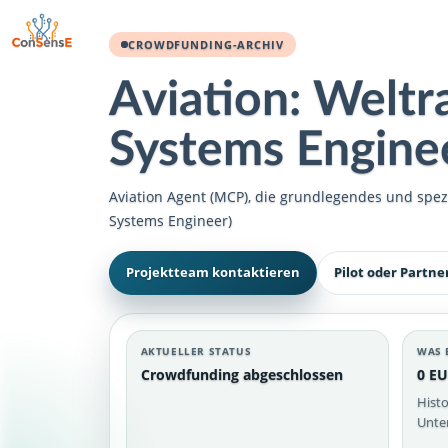
CROWDFUNDING-ARCHIV
Aviation: Welt
Systems Engine
Aviation Agent (MCP), die grundlegendes und spez
Systems Engineer)
Projektteam kontaktieren
Pilot oder Partne
AKTUELLER STATUS
WAS 
Crowdfunding abgeschlossen
0 EU
Histo
Unter