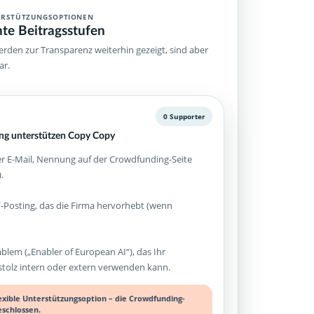
ERSTÜTZUNGSOPTIONEN
hte Beitragsstufen
rden zur Transparenz weiterhin gezeigt, sind aber
ar.
0 Supporter
g unterstützen Copy Copy
 E-Mail, Nennung auf der Crowdfunding-Seite
.
-Posting, das die Firma hervorhebt (wenn
mblem („Enabler of European AI“), das Ihr
olz intern oder extern verwenden kann.
lexible Unterstützungsoption – die Crowdfunding-
eschlossen.