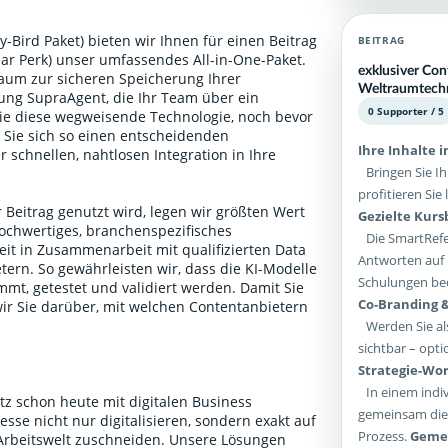
-Bird Paket) bieten wir Ihnen für einen Beitrag
BEITRAG
ular Perk) unser umfassendes All-in-One-Paket.
exklusiver Con
aum zur sicheren Speicherung Ihrer
Weltraumtechn
g SupraAgent, die Ihr Team über ein
0 Supporter / 5
Sie diese wegweisende Technologie, noch bevor
n Sie sich so einen entscheidenden
Ihre Inhalte 
 schnellen, nahtlosen Integration in Ihre
Bringen Sie Ih
profitieren Si
 Beitrag genutzt wird, legen wir größten Wert
Gezielte Kur
ochwertiges, branchenspezifisches
Die SmartRefer
it in Zusammenarbeit mit qualifizierten Data
Antworten auf 
ern. So gewährleisten wir, dass die KI-Modelle
Schulungen bed
mt, getestet und validiert werden. Damit Sie
Co-Branding &
wir Sie darüber, mit welchen Contentanbietern
.
Werden Sie als
sichtbar – opti
Strategie-Wor
In einem indiv
tz schon heute mit digitalen Business
gemeinsam die 
sse nicht nur digitalisieren, sondern exakt auf
Prozess.
Gemei
 Arbeitswelt zuschneiden. Unsere Lösungen