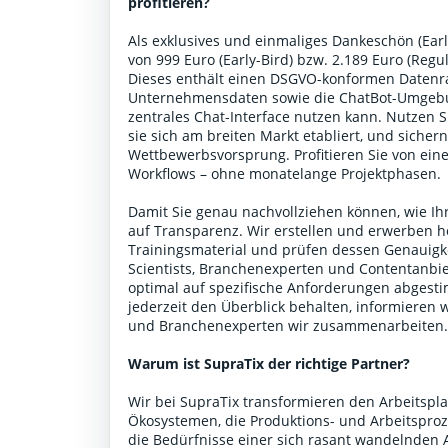
profitieren?
Als exklusives und einmaliges Dankeschön (Early
von 999 Euro (Early-Bird) bzw. 2.189 Euro (Reg
Dieses enthält einen DSGVO-konformen Datenr
Unternehmensdaten sowie die ChatBot-Umgebun
zentrales Chat-Interface nutzen kann. Nutzen 
sie sich am breiten Markt etabliert, und sicher
Wettbewerbsvorsprung. Profitieren Sie von einer
Workflows – ohne monatelange Projektphasen.
Damit Sie genau nachvollziehen können, wie Ihr
auf Transparenz. Wir erstellen und erwerben h
Trainingsmaterial und prüfen dessen Genauigke
Scientists, Branchenexperten und Contentanbiet
optimal auf spezifische Anforderungen abgestim
jederzeit den Überblick behalten, informieren 
und Branchenexperten wir zusammenarbeiten
Warum ist SupraTix der richtige Partner?
Wir bei SupraTix transformieren den Arbeitspla
Ökosystemen, die Produktions- und Arbeitsproze
die Bedürfnisse einer sich rasant wandelnden