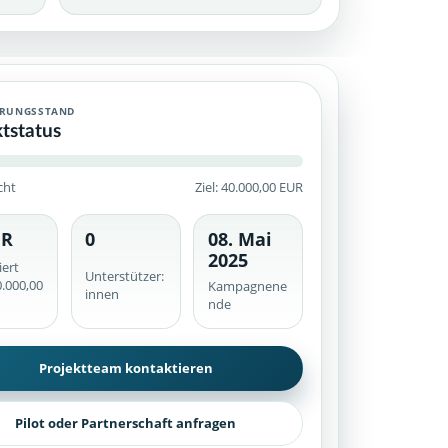
rte Crowdfunding-Kampagne mit historischem Finanzierungsstand, 
ERUNGSSTAND
ktstatus
cht
Ziel: 40.000,00 EUR
UR
0
08. Mai
he werden serverseitig geprüft.
2025
iert
Unterstützer:
.000,00
Kampagnene
innen
nde
Projektteam kontaktieren
Pilot oder Partnerschaft anfragen