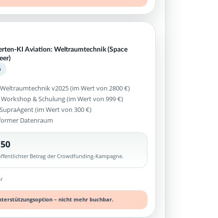
erten-KI Aviation: Weltraumtechnik (Space
eer)
5
 Weltraumtechnik v2025 (im Wert von 2800 €)
 Workshop & Schulung (im Wert von 999 €)
z SupraAgent (im Wert von 300 €)
former Datenraum
,50
röffentlichter Betrag der Crowdfunding-Kampagne.
r
nterstützungsoption – nicht mehr buchbar.