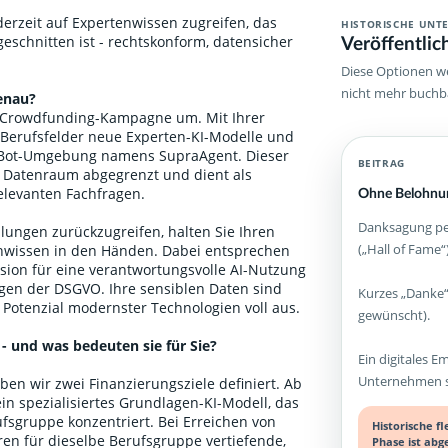
ederzeit auf Expertenwissen zugreifen, das
HISTORISCHE UNT
Veröffentlic
geschnitten ist - rechtskonform, datensicher
Diese Optionen we
nicht mehr buchb
enau?
B-Crowdfunding-Kampagne um. Mit Ihrer
 Berufsfelder neue Experten-KI-Modelle und
atBot-Umgebung namens SupraAgent. Dieser
BEITRAG
a Datenraum abgegrenzt und dient als
relevanten Fachfragen.
Ohne Belohnun
Danksagung per
lungen zurückzugreifen, halten Sie Ihren
(„Hall of Fame“)
enwissen in den Händen. Dabei entsprechen
sion für eine verantwortungsvolle AI-Nutzung
ngen der DSGVO. Ihre sensiblen Daten sind
Kurzes „Danke“
 Potenzial modernster Technologien voll aus.
gewünscht).
 - und was bedeuten sie für Sie?
Ein digitales E
Unternehmen st
en wir zwei Finanzierungsziele definiert. Ab
ein spezialisiertes Grundlagen-KI-Modell, das
fsgruppe konzentriert. Bei Erreichen von
Historische f
ren für dieselbe Berufsgruppe vertiefende,
Phase ist abg