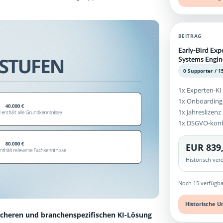
BEITRAG
Early-Bird Exp
Systems Engin
0 Supporter / 1
1x Experten-KI
1x Onboarding
1x Jahreslizen
1x DSGVO-kon
EUR 839
Historisch ve
Noch 15 verfügba
Historische U
icheren und branchenspezifischen KI-Lösung