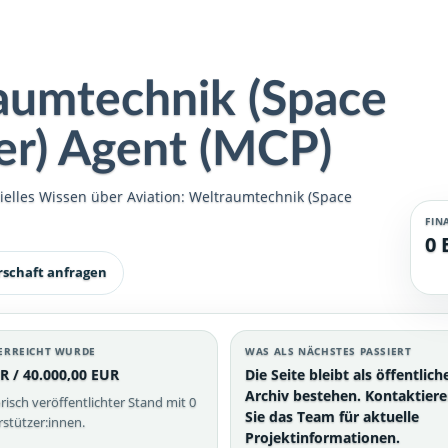
raumtechnik (Space
er) Agent (MCP)
ielles Wissen über Aviation: Weltraumtechnik (Space
FIN
0 
rschaft anfragen
ERREICHT WURDE
WAS ALS NÄCHSTES PASSIERT
R / 40.000,00 EUR
Die Seite bleibt als öffentlich
Archiv bestehen. Kontaktier
risch veröffentlichter Stand mit 0
Sie das Team für aktuelle
stützer:innen.
Projektinformationen.