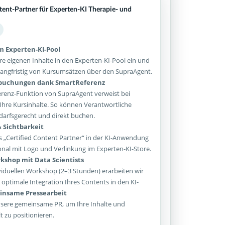
tent-Partner für Experten-KI Therapie- und
im Experten-KI-Pool
re eigenen Inhalte in den Experten-KI-Pool ein und
e langfristig von Kursumsätzen über den SupraAgent.
sbuchungen dank SmartReferenz
enz-Funktion von SupraAgent verweist bei
Ihre Kursinhalte. So können Verantwortliche
arfsgerecht und direkt buchen.
 Sichtbarkeit
 „Certified Content Partner“ in der KI-Anwendung
onal mit Logo und Verlinkung im Experten-KI-Store.
kshop mit Data Scientists
iduellen Workshop (2–3 Stunden) erarbeiten wir
optimale Integration Ihres Contents in den KI-
nsame Pressearbeit
sere gemeinsame PR, um Ihre Inhalte und
lt zu positionieren.