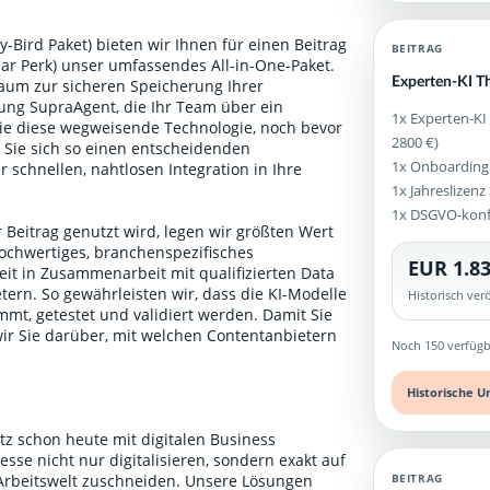
-Bird Paket) bieten wir Ihnen für einen Beitrag
BEITRAG
ular Perk) unser umfassendes All-in-One-Paket.
Experten-KI Th
aum zur sicheren Speicherung Ihrer
g SupraAgent, die Ihr Team über ein
1x Experten-KI
Sie diese wegweisende Technologie, noch bevor
2800 €)
n Sie sich so einen entscheidenden
1x Onboarding
 schnellen, nahtlosen Integration in Ihre
1x Jahreslizen
1x DSGVO-kon
 Beitrag genutzt wird, legen wir größten Wert
ochwertiges, branchenspezifisches
EUR 1.83
it in Zusammenarbeit mit qualifizierten Data
ern. So gewährleisten wir, dass die KI-Modelle
Historisch ve
mt, getestet und validiert werden. Damit Sie
wir Sie darüber, mit welchen Contentanbietern
Noch 150 verfügb
.
Historische U
tz schon heute mit digitalen Business
sse nicht nur digitalisieren, sondern exakt auf
BEITRAG
 Arbeitswelt zuschneiden. Unsere Lösungen