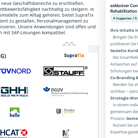
 neue Geschäftsbereiche zu erschließen,
exklusiver Con
ttbewerbsfähigkeit nachhaltig zu steigern. In
Rehabilitation
itsmodelle zum Alltag gehören, bietet SupraTix
0 Supporter / 5
ient zu gestalten, Personalmanagement zu
ganisieren. Unsere Anwendungen sind offen und
Ihre Inhalte 
ch mit SAP-Lösungen kompatibel.
Bringen Sie Ih
profitieren Si
Gezielte Kur
Die SmartRefer
Antworten auf 
Schulungen bed
Co-Branding &
Werden Sie als
sichtbar – opti
Strategie-Wor
In einem indiv
gemeinsam die 
Prozess.
Gemei
Nutzen Sie un
Expertise gezie