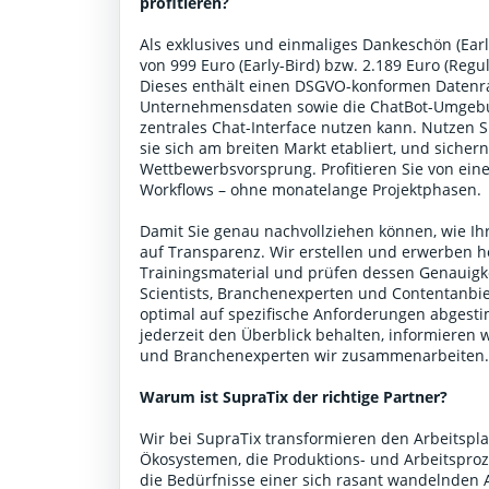
profitieren?
Als exklusives und einmaliges Dankeschön (Early
von 999 Euro (Early-Bird) bzw. 2.189 Euro (Reg
Dieses enthält einen DSGVO-konformen Datenr
Unternehmensdaten sowie die ChatBot-Umgebun
zentrales Chat-Interface nutzen kann. Nutzen 
sie sich am breiten Markt etabliert, und sicher
Wettbewerbsvorsprung. Profitieren Sie von einer
Workflows – ohne monatelange Projektphasen.
Damit Sie genau nachvollziehen können, wie Ihr
auf Transparenz. Wir erstellen und erwerben h
Trainingsmaterial und prüfen dessen Genauigke
Scientists, Branchenexperten und Contentanbiet
optimal auf spezifische Anforderungen abgestim
jederzeit den Überblick behalten, informieren 
und Branchenexperten wir zusammenarbeiten
Warum ist SupraTix der richtige Partner?
Wir bei SupraTix transformieren den Arbeitspla
Ökosystemen, die Produktions- und Arbeitsproze
die Bedürfnisse einer sich rasant wandelnden