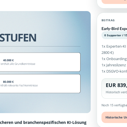
BEITRAG
Early-Bird Exp
0 Supporter / 1
1x Experten-KI
2800 €)
1x Onboarding
1x Jahreslizen
1x DSGVO-kon
EUR 839
Historisch ve
Noch 15 verfügba
Historische U
icheren und branchenspezifischen KI-Lösung