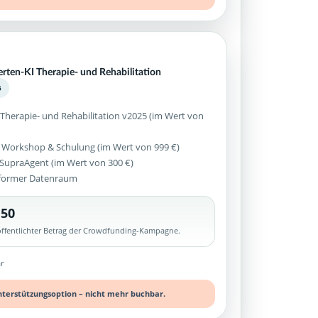
erten-KI Therapie- und Rehabilitation
5
 Therapie- und Rehabilitation v2025 (im Wert von
 Workshop & Schulung (im Wert von 999 €)
z SupraAgent (im Wert von 300 €)
former Datenraum
,50
röffentlichter Betrag der Crowdfunding-Kampagne.
r
nterstützungsoption – nicht mehr buchbar.