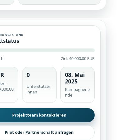
verfügt. Archivierte Crowdfunding-Kampagne mit historischem Fin
ERUNGSSTAND
ktstatus
cht
Ziel: 40.000,00 EUR
UR
0
08. Mai
he werden serverseitig geprüft.
2025
iert
Unterstützer:
.000,00
Kampagnene
innen
nde
Projektteam kontaktieren
Pilot oder Partnerschaft anfragen