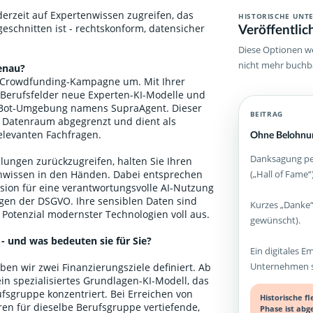
ederzeit auf Expertenwissen zugreifen, das
HISTORISCHE UNT
Veröffentlic
geschnitten ist - rechtskonform, datensicher
Diese Optionen we
nicht mehr buchb
enau?
B-Crowdfunding-Kampagne um. Mit Ihrer
 Berufsfelder neue Experten-KI-Modelle und
atBot-Umgebung namens SupraAgent. Dieser
BEITRAG
a Datenraum abgegrenzt und dient als
relevanten Fachfragen.
Ohne Belohnun
Danksagung per
lungen zurückzugreifen, halten Sie Ihren
(„Hall of Fame“)
enwissen in den Händen. Dabei entsprechen
sion für eine verantwortungsvolle AI-Nutzung
ngen der DSGVO. Ihre sensiblen Daten sind
Kurzes „Danke“
 Potenzial modernster Technologien voll aus.
gewünscht).
 - und was bedeuten sie für Sie?
Ein digitales E
Unternehmen st
en wir zwei Finanzierungsziele definiert. Ab
ein spezialisiertes Grundlagen-KI-Modell, das
fsgruppe konzentriert. Bei Erreichen von
Historische f
ren für dieselbe Berufsgruppe vertiefende,
Phase ist abg