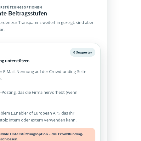
ERSTÜTZUNGSOPTIONEN
hte Beitragsstufen
rden zur Transparenz weiterhin gezeigt, sind aber
ar.
0 Supporter
g unterstützen
 E-Mail, Nennung auf der Crowdfunding-Seite
.
-Posting, das die Firma hervorhebt (wenn
mblem („Enabler of European AI“), das Ihr
olz intern oder extern verwenden kann.
lexible Unterstützungsoption – die Crowdfunding-
eschlossen.