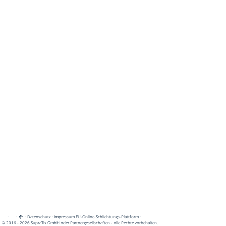
·
·
·
Datenschutz
·
Impressum
EU-Online-Schlichtungs-Plattform
·
© 2016 - 2026 SupraTix GmbH oder Partnergesellschaften - Alle Rechte vorbehalten.