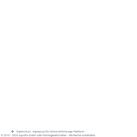
·
·
·
Datenschutz
·
Impressum
EU-Online-Schlichtungs-Plattform
·
© 2016 - 2026 SupraTix GmbH oder Partnergesellschaften - Alle Rechte vorbehalten.