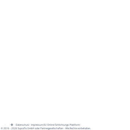
·
·
·
Datenschutz
·
Impressum
EU-Online-Schlichtungs-Plattform
·
© 2016 - 2026 SupraTix GmbH oder Partnergesellschaften - Alle Rechte vorbehalten.