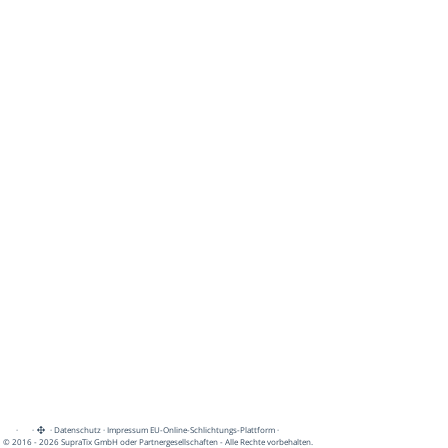
·
·
·
Datenschutz
·
Impressum
EU-Online-Schlichtungs-Plattform
·
© 2016 - 2026 SupraTix GmbH oder Partnergesellschaften - Alle Rechte vorbehalten.